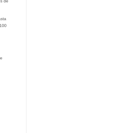
os de
asta
 100
de