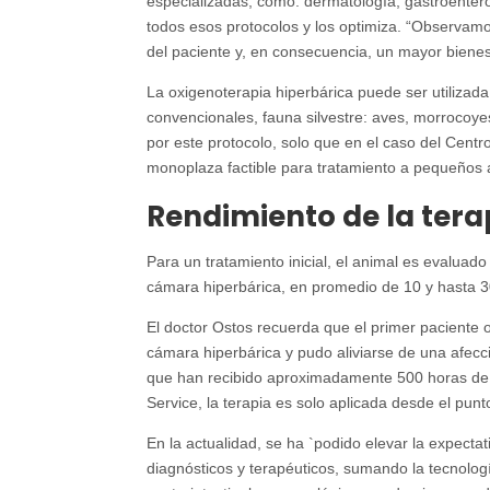
especializadas, como: dermatología, gastroenterolo
todos esos protocolos y los optimiza. “Observam
del paciente y, en consecuencia, un mayor bienes
La oxigenoterapia hiperbárica puede ser utiliza
convencionales, fauna silvestre: aves, morrocoye
por este protocolo, solo que en el caso del Cen
monoplaza factible para tratamiento a pequeños an
Rendimiento de la terap
Para un tratamiento inicial, el animal es evaluad
cámara hiperbárica, en promedio de 10 y hasta 3
El doctor Ostos recuerda que el primer paciente of
cámara hiperbárica y pudo aliviarse de una afecc
que han recibido aproximadamente 500 horas de t
Service, la terapia es solo aplicada desde el punt
En la actualidad, se ha `podido elevar la expect
diagnósticos y terapéuticos, sumando la tecnolo