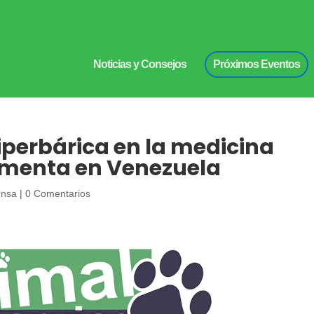
Noticias y Consejos
Próximos Eventos
iperbárica en la medicina
lementa en Venezuela
ensa
|
0 Comentarios