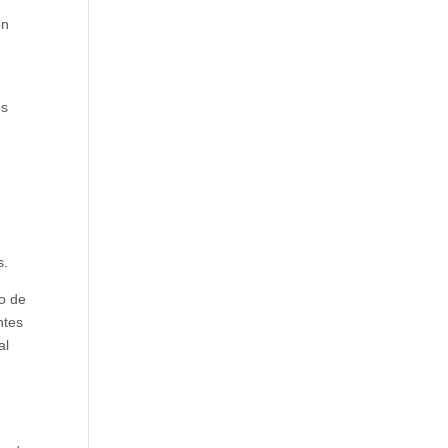
ón
os
s.
to de
ntes
al