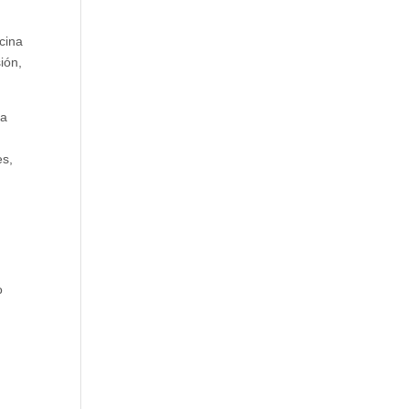
cina
ión,
la
es,
o