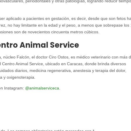
diovasculares, periodontales y otras patologías, logrando reducir tiemp
ser aplicado a pacientes en gestación, es decir, desde que son fetos h
rez, no hay limitante en la edad y el peso, a menos que sobrepase los
ensiones son de novecientos cincuenta metros cúbicos.
entro Animal Service
 núcleo Falcón, el doctor Ciro Ostos, es médico veterinario con más 
el Centro Animal Service, ubicado en Caracas, donde brinda diversos
idados diarios, medicina regenerativa, anestesia y terapia del dolor,
a y oxigenoterapia.
en Instagram:
@animalserviceca
.