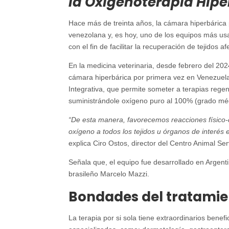
la Oxigenoterapia Hipe
Hace más de treinta años, la cámara hiperbárica
venezolana y, es hoy, uno de los equipos más usad
con el fin de facilitar la recuperación de tejidos a
En la medicina veterinaria, desde febrero del 202
cámara hiperbárica por primera vez en Venezuel
Integrativa, que permite someter a terapias regene
suministrándole oxígeno puro al 100% (grado médi
“De esta manera, favorecemos reacciones físico-q
oxígeno a todos los tejidos u órganos de interés 
explica Ciro Ostos, director del Centro Animal Ser
Señala que, el equipo fue desarrollado en Argenti
brasileño Marcelo Mazzi.
Bondades del tratamie
La terapia por si sola tiene extraordinarios benef