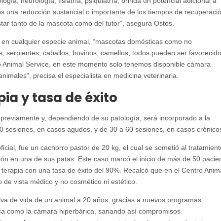
gía, neurología, fisiatría, psiquiatría, brinda un potencial adicional a
os una reducción sustancial o importante de los tiempos de recuperaci
tar tanto de la mascota como del tutor”, asegura Ostos.
da en cualquier especie animal, “mascotas domésticas como no
s, serpientes, caballos, bovinos, camellos, todos pueden ser favorecid
tro Animal Service, en este momento solo tenemos disponible cámara
imales”, precisa el especialista en medicina veterinaria.
ia y tasa de éxito
o previamente y, dependiendo de su patología, será incorporado a la
0 sesiones, en casos agudos, y de 30 a 60 sesiones, en casos crónico
icial, fue un cachorro pastor de 20 kg, el cual se sometió al tratamien
ión en una de sus patas. Este caso marcó el inicio de más de 50 pacie
erapia con una tasa de éxito del 90%. Recalcó que en el Centro Anim
o de vista médico y no cosmético ni estético.
ativa de vida de un animal a 20 años, gracias a nuevos programas
gía como la cámara hiperbárica, sanando así compromisos