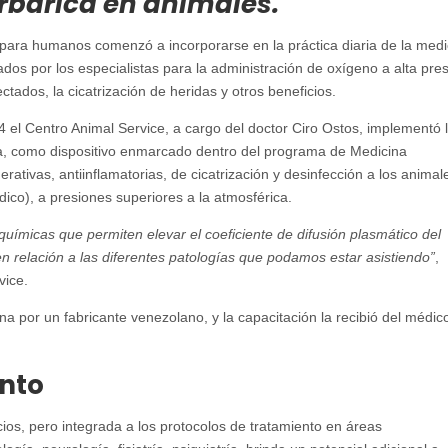
rbárica en animales.
 para humanos comenzó a incorporarse en la práctica diaria de la medi
os por los especialistas para la administración de oxígeno a alta pres
fectados, la cicatrización de heridas y otros beneficios.
4 el Centro Animal Service, a cargo del doctor Ciro Ostos, implementó 
a, como dispositivo enmarcado dentro del programa de Medicina
rativas, antiinflamatorias, de cicatrización y desinfección a los animal
co), a presiones superiores a la atmosférica.
uímicas que permiten elevar el coeficiente de difusión plasmático del
en relación a las diferentes patologías que podamos estar asistiendo”
,
vice.
na por un fabricante venezolano, y la capacitación la recibió del médic
nto
icios, pero integrada a los protocolos de tratamiento en áreas