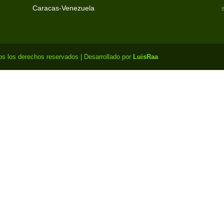
Caracas-Venezuela
s los derechos reservados | Desarrollado por
LuisRaa