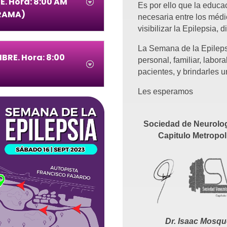
E. Hora: 8:00 AM
Es por ello que la educ
GRAMA)
necesaria entre los méd
visibilizar la Epilepsia,
La Semana de la Epilepsi
BRE. Hora: 8:00
personal, familiar, labor
pacientes, y brindarles u
Les esperamos
Sociedad de Neurolo
Capitulo Metropol
Dr. Isaac Mosqu