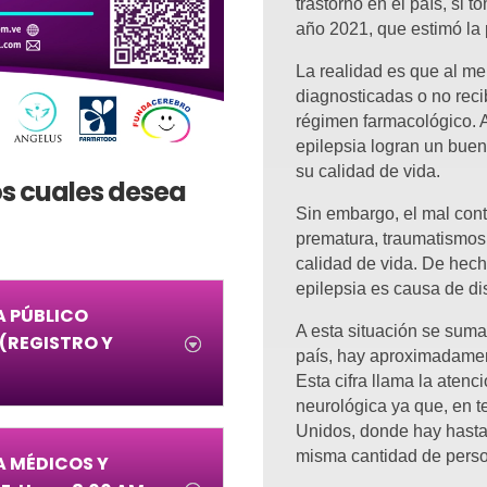
trastorno en el país, si
año 2021, que estimó la 
La realidad es que al m
diagnosticadas o no reci
régimen farmacológico. 
epilepsia logran un buen 
su calidad de vida.
los cuales desea
Sin embargo, el mal cont
prematura, traumatismos 
calidad de vida. De hech
epilepsia es causa de di
A PÚBLICO
A esta situación se suma
 (REGISTRO Y
país, hay aproximadamen
Esta cifra llama la atenc
neurológica ya que, en t
Unidos, donde hay hasta
misma cantidad de pers
A MÉDICOS Y